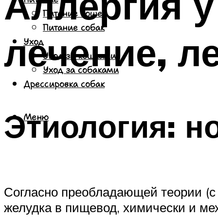
Аллергия у
Питание кошек
Питание собак
лечение, л
Уход
Уход за кошками
Уход за собаками
Дрессировка собак
Этиология: н
Меню
Согласно преобладающей теории (с 
желудка в пищевод, химически и ме