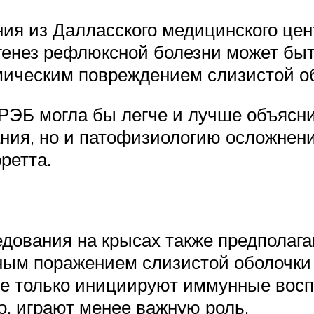
ия из Далласского медицинского цент
тогенез рефлюксной болезни может бы
имическим повреждением слизистой 
ЭБ могла бы легче и лучше объяснит
ания, но и патофизиологию осложнен
ретта.
ования на крысах также предполагаю
ным поражением слизистой оболочки 
ие только инициируют иммунные восп
о, играют менее важную роль.