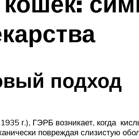
 кошек: си
екарства
овый подход
1935 г.), ГЭРБ возникает, когда кис
ханически повреждая слизистую обол