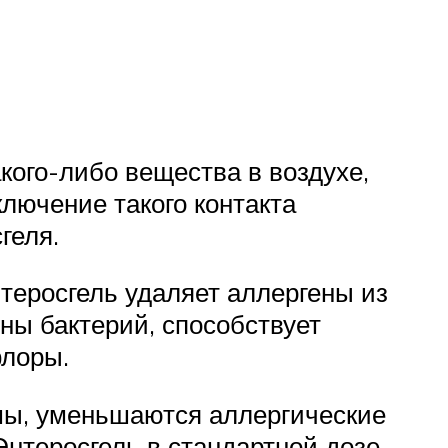
кого-либо вещества в воздухе,
ключение такого контакта
геля.
теросгель удаляет аллергены из
ны бактерий, способствует
флоры.
мы, уменьшаются аллергические
нтеросгель в стандартной дозе.