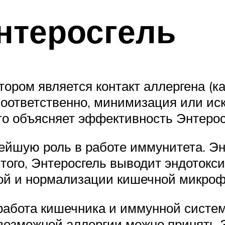
нтеросгель
ором является контакт аллергена (ка
 Соответственно, минимизация или ис
то объясняет эффективность Энтерос
нейшую роль в работе иммунитета. Эн
того, Энтеросгель выводит эндотокси
ой и нормализации кишечной микро
 работа кишечника и иммунной систе
возможной аллергии можно принять Э