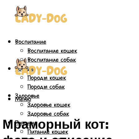
Воспитание
Воспитание кошек
Воспитание собак
Породы
Породы кошек
Породы собак
Здоровье
Меню
Здоровье кошек
Здоровье собак
Мраморный кот:
Питание
Питание кошек