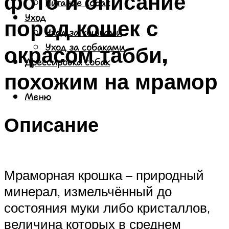
фото и описание
Питание собак
Уход
пород кошек с
Уход за кошками
окрасом табби,
Уход за собаками
Дрессировка собак
похожим на мрамор
Меню
Описание
Мраморная крошка – природный
минерал, измельчённый до
состояния муки либо кристаллов,
величина которых в среднем