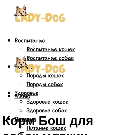
Воспитание
Воспитание кошек
Воспитание собак
Породы
Породы кошек
Породы собак
Здоровье
Меню
Здоровье кошек
Здоровье собак
Корм Бош для
Питание
Питание кошек