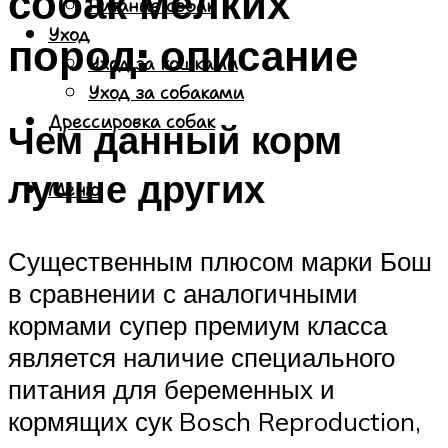
собак мелких
Питание собак
Уход
пород: описание
Уход за кошками
Уход за собаками
Дрессировка собак
Чем данный корм
лучше других
Меню
Существенным плюсом марки Бош
в сравнении с аналогичными
кормами супер премиум класса
является наличие специального
питания для беременных и
кормящих сук Bosch Reproduction,