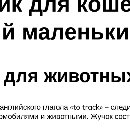
к для кошек
ый маленьки
 для животны
английского глагола «to track» – сл
томобилями и животными. Жучок состо