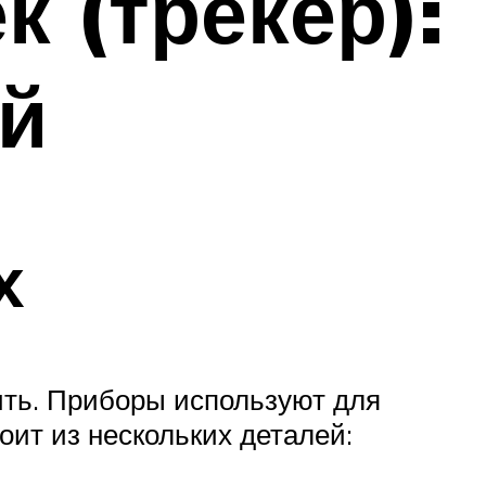
 (трекер):
й
х
едить. Приборы используют для
ит из нескольких деталей: