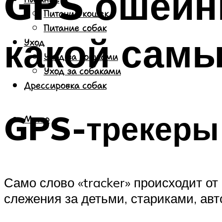
GPS ошейни
Питание кошек
Питание собак
какой сам
Уход
Уход за кошками
Уход за собаками
Дрессировка собак
GPS-трекеры
Меню
Само слово «tracker» происходит от 
слежения за детьми, стариками, ав