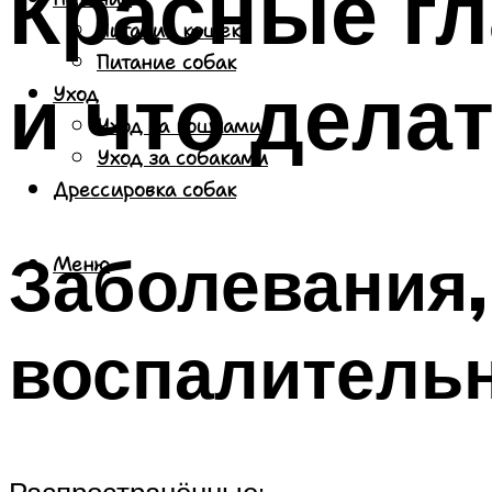
Красные гл
Питание кошек
Питание собак
и что дела
Уход
Уход за кошками
Уход за собаками
Дрессировка собак
Заболевания
Меню
воспалитель
Распространённые: