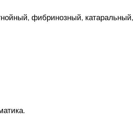
гнойный, фибринозный, катаральный,
матика.