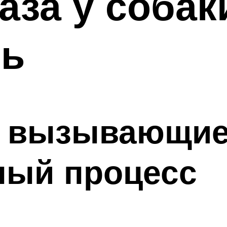
аза у собак
ть
, вызывающи
ный процесс