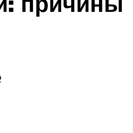
и: причины
е