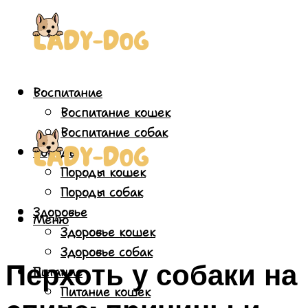
Воспитание
Воспитание кошек
Воспитание собак
Породы
Породы кошек
Породы собак
Здоровье
Меню
Здоровье кошек
Здоровье собак
Перхоть у собаки на
Питание
Питание кошек