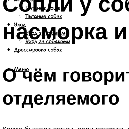
Сопли у со
Питание кошек
Питание собак
насморка и
Уход
Уход за кошками
Уход за собаками
Дрессировка собак
О чём говори
Меню
отделяемого
Какие бывают сопли, если говорить н