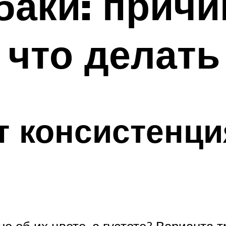
баки: прич
 что делать
т консистенци
е об их цвете, а густоте? Варианта т