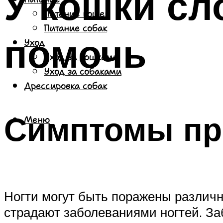
У кошки сл
Питание кошек
Питание собак
помочь
Уход
Уход за кошками
Уход за собаками
Дрессировка собак
Симптомы про
Меню
Ногти могут быть поражены различн
страдают заболеваниями ногтей. За