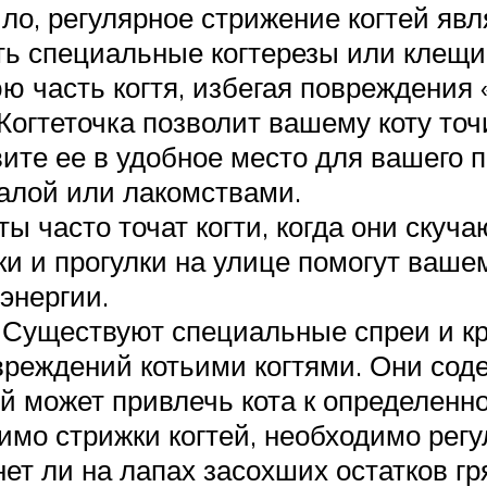
ило, регулярное стрижение когтей яв
ть специальные когтерезы или клещи
ю часть когтя, избегая повреждения «
 Когтеточка позволит вашему коту точ
вите ее в удобное место для вашего 
валой или лакомствами.
ты часто точат когти, когда они скуч
и и прогулки на улице помогут ваше
энергии.
 Существуют специальные спреи и к
овреждений котьими когтями. Они со
й может привлечь кота к определенно
имо стрижки когтей, необходимо регу
нет ли на лапах засохших остатков г