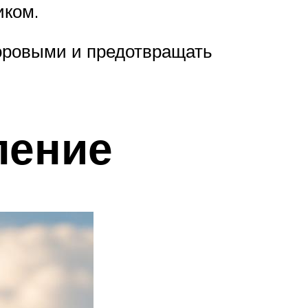
иком.
доровыми и предотвращать
ление