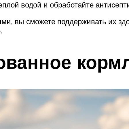
плой водой и обработайте антисепт
тями, вы сможете поддерживать их з
.
ованное корм