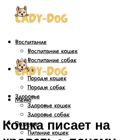
Воспитание
Воспитание кошек
Воспитание собак
Породы
Породы кошек
Породы собак
Здоровье
Меню
Здоровье кошек
Здоровье собак
Кошка писает на
Питание
Питание кошек