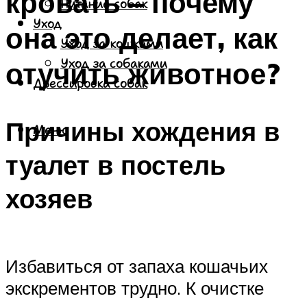
кровать – почему
Питание собак
Уход
она это делает, как
Уход за кошками
отучить животное?
Уход за собаками
Дрессировка собак
Причины хождения в
Меню
туалет в постель
хозяев
Избавиться от запаха кошачьих
экскрементов трудно. К очистке