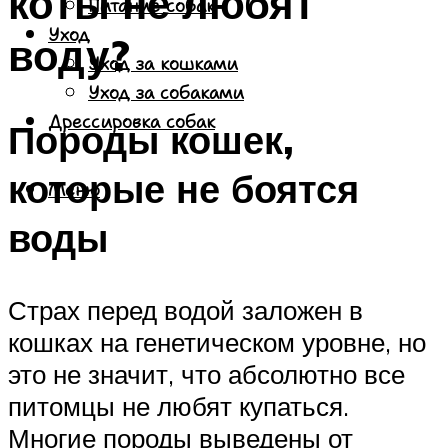
коты не любят
Питание собак
Уход
воду?
Уход за кошками
Уход за собаками
Дрессировка собак
Породы кошек,
которые не боятся
Меню
воды
Страх перед водой заложен в
кошках на генетическом уровне, но
это не значит, что абсолютно все
питомцы не любят купаться.
Многие породы выведены от