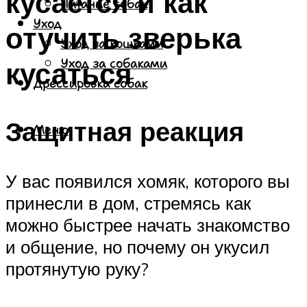
кусается и как
Питание собак
Уход
отучить зверька
Уход за кошками
кусаться
Уход за собаками
Дрессировка собак
Защитная реакция
Меню
У вас появился хомяк, которого вы
принесли в дом, стремясь как
можно быстрее начать знакомство
и общение, но почему он укусил
протянутую руку?