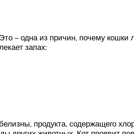
Это – одна из причин, почему кошки 
екает запах:
д белизны, продукта, содержащего хл
ды других животных. Кот проявит по