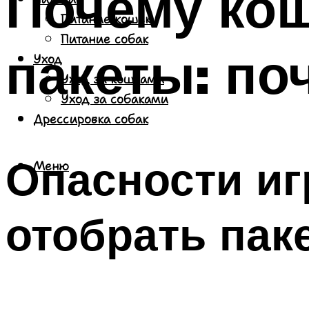
Почему кош
Питание кошек
Питание собак
пакеты: по
Уход
Уход за кошками
Уход за собаками
Дрессировка собак
Опасности иг
Меню
отобрать пак