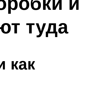
оробки и
ют туда
и как