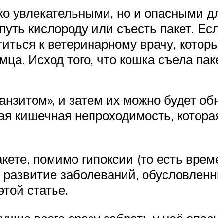
ько увлекательными, но и опасными д
путь кислороду или съесть пакет. Ес
титься к ветеринарному врачу, котор
ца. Исход того, что кошка съела пак
анзитом», и затем их можно будет об
ая кишечная непроходимость, которая
кете, помимо гипоксии (то есть време
е, развитие заболеваний, обусловлен
этой статье.
лучше всего сразу забрать у неё опа