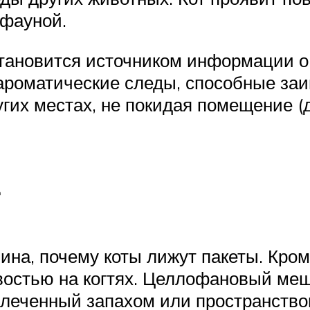
 фауной.
тановится источником информации о
ароматические следы, способные за
угих местах, не покидая помещение (д
ина, почему коты лижут пакеты. Кром
востью на когтях. Целлофановый меш
влеченный запахом или пространством