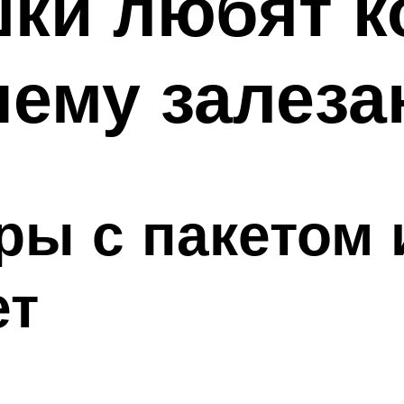
ки любят к
чему залеза
ры с пакетом 
ет