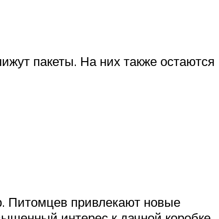
лижут пакеты. На них также остаются
ор. Питомцев привлекают новые
вышенный интерес к дачной коробке,