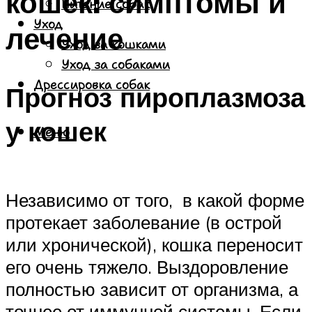
кошек: симптомы и
Питание собак
Уход
лечение
Уход за кошками
Уход за собаками
Дрессировка собак
Прогноз пироплазмоза
у кошек
Меню
Независимо от того, в какой форме
протекает заболевание (в острой
или хронической), кошка переносит
его очень тяжело. Выздоровление
полностью зависит от организма, а
точнее от иммунной системы. Если