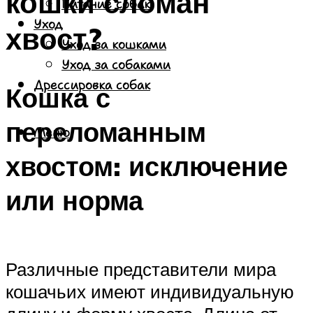
кошки сломан
Питание собак
Уход
хвост?
Уход за кошками
Уход за собаками
Дрессировка собак
Кошка с
переломанным
Меню
хвостом: исключение
или норма
Различные представители мира
кошачьих имеют индивидуальную