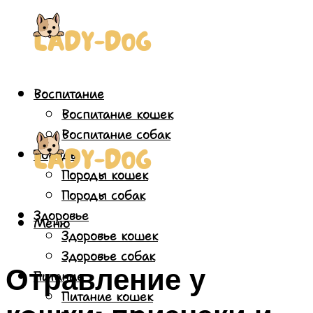
Воспитание
Воспитание кошек
Воспитание собак
Породы
Породы кошек
Породы собак
Здоровье
Меню
Здоровье кошек
Здоровье собак
Отравление у
Питание
Питание кошек