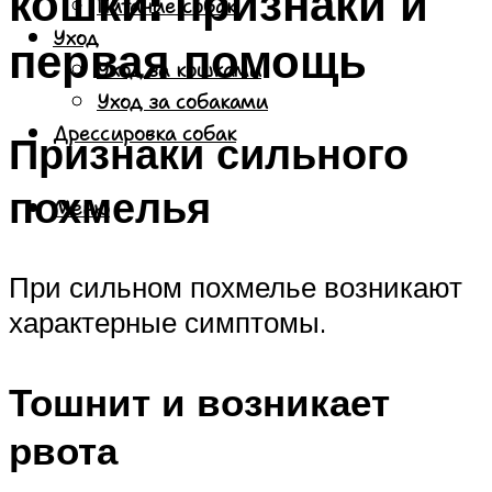
кошки: признаки и
Питание собак
Уход
первая помощь
Уход за кошками
Уход за собаками
Дрессировка собак
Признаки сильного
похмелья
Меню
При сильном похмелье возникают
характерные симптомы.
Тошнит и возникает
рвота