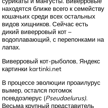
сурикаты и мангусты. Виверровые
находятся ближе всего к семейству
кошачьих среди всех остальных
видов хищников. Сейчас есть
дикий виверровый кот –
водоплавающий, с перепонками на
лапах.
Виверровый кот-рыболов, Яндекс
картинки kartinki.net
В процессе эволюции проаилурус
вымер, остался потомок
псевдоэлерус (
Pseudaelurus)
.
Весьма крупный представитель