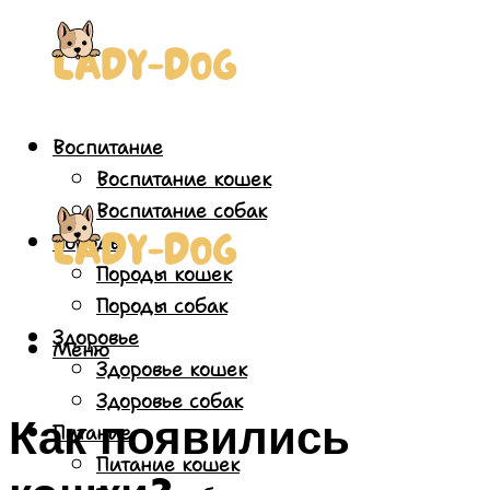
Воспитание
Воспитание кошек
Воспитание собак
Породы
Породы кошек
Породы собак
Здоровье
Меню
Здоровье кошек
Здоровье собак
Как появились
Питание
Питание кошек