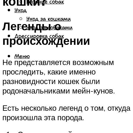
кошки?
Питание собак
Уход
Уход за кошками
Легенды о
Уход за собаками
Дрессировка собак
происхождении
Меню
Не представляется возможным
проследить, какие именно
разновидности кошек были
родоначальниками мейн-кунов.
Есть несколько легенд о том, откуда
произошла эта порода.