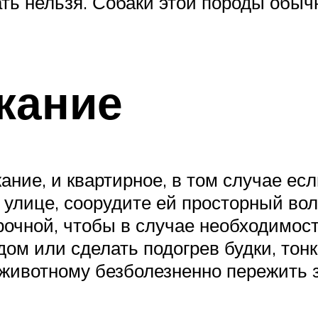
ть нельзя. Собаки этой породы обычн
жание
ание, и квартирное, в том случае ес
улице, соорудите ей просторный воль
очной, чтобы в случае необходимост
ом или сделать подогрев будки, тон
 животному безболезненно пережить 