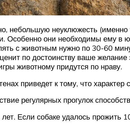
но, небольшую неуклюжесть (именно т
. Особенно они необходимы ему в юн
лять с животным нужно по 30-60 мин
 оценит по достоинству ваше желание 
гры животному придутся по нраву.
енах приведет к тому, что характер 
ствие регулярных прогулок способст
 лет. Если собаке удалось прожить 10