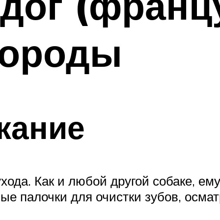
дог (францу
породы
жание
ухода. Как и любой другой собаке, ем
ные палочки для очистки зубов, осма