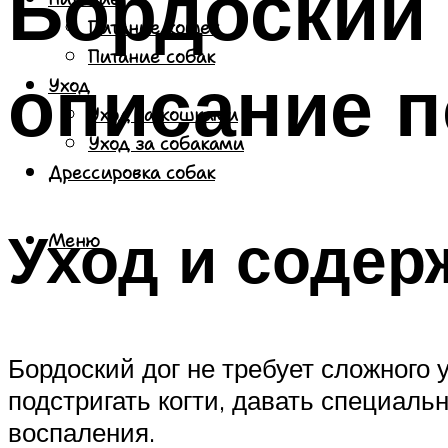
Бордоский 
Питание кошек
Питание собак
описание 
Уход
Уход за кошками
Уход за собаками
Дрессировка собак
Уход и содер
Меню
Бордоский дог не требует сложного 
подстригать когти, давать специаль
воспаления.