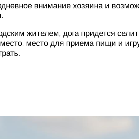
дневное внимание хозяина и возмож
.
одским жителем, дога придется селить
место, место для приема пищи и игру
грать.