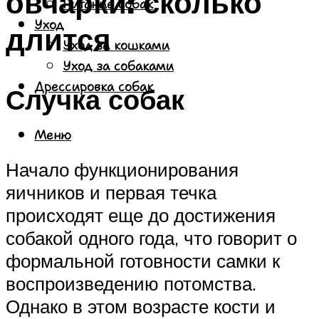
овчарки: сколько
Питание собак
Уход
длится
Уход за кошками
Уход за собаками
Дрессировка собак
Случка собак
Меню
Начало функционирования
яичников и первая течка
происходят еще до достижения
собакой одного года, что говорит о
формальной готовности самки к
воспроизведению потомства.
Однако в этом возрасте кости и