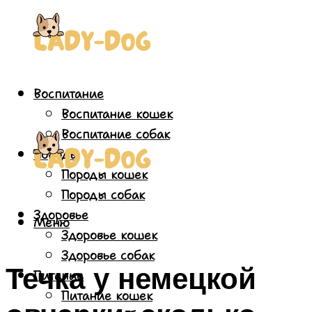
Воспитание
Воспитание кошек
Воспитание собак
Породы
Породы кошек
Породы собак
Здоровье
Меню
Здоровье кошек
Здоровье собак
Течка у немецкой
Питание
Питание кошек