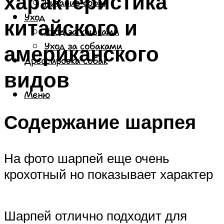
характеристика
Питание собак
Уход
китайского и
Уход за кошками
американского
Уход за собаками
Дрессировка собак
видов
Меню
Содержание шарпея
На фото шарпей еще очень
крохотный но показывает характер
Шарпей отлично подходит для