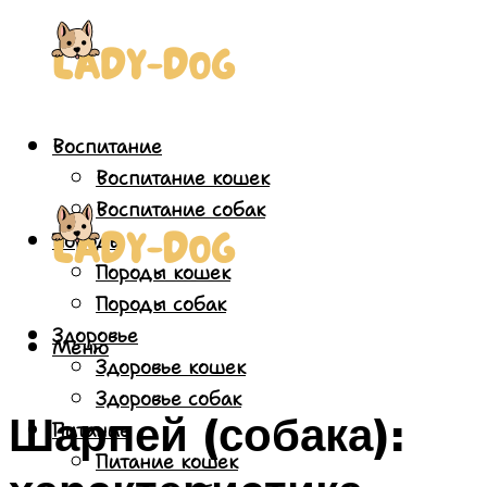
Воспитание
Воспитание кошек
Воспитание собак
Породы
Породы кошек
Породы собак
Здоровье
Меню
Здоровье кошек
Здоровье собак
Шарпей (собака):
Питание
Питание кошек