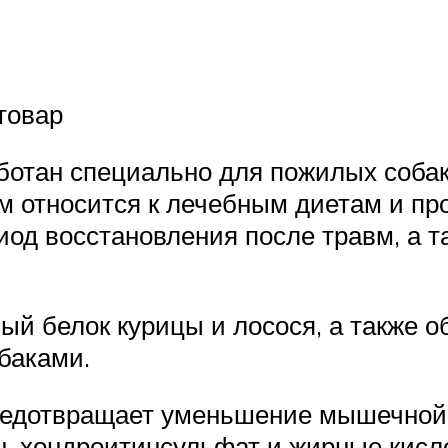
товар
работан специально для пожилых соба
рм относится к лечебным диетам и п
иод восстановления после травм, а 
й белок курицы и лосося, а также о
баками.
редотвращает уменьшение мышечной 
н, хондроитинсульфат и жирные кис