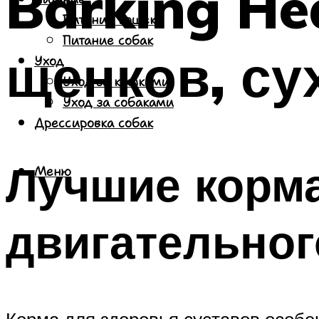
Barking He
Питание кошек
Питание собак
щенков, су
Уход
Уход за кошками
Уход за собаками
Дрессировка собак
Лучшие корма
Меню
двигательног
Корма для здоровья суставов особ