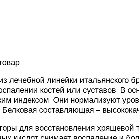
товар
рм из лечебной линейки итальянского 
воспалении костей или суставов. В 
ским индексом. Они нормализуют уров
 Белковая составляющая – высококач
кторы для восстановления хрящевой 
ных кислот снимает воспаление и б