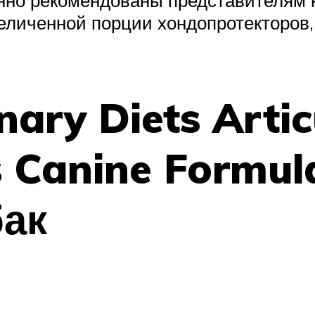
еличенной порции хондопротекторов,
nary Diets Artic
s Canine Formul
ак