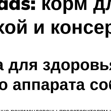
ads: корм д
хой и конс
 для здоровь
о аппарата со
енно рекомендованы представителям 