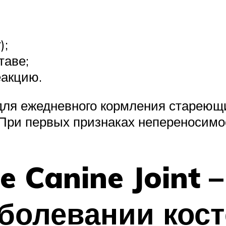
);
таве;
еакцию.
для ежедневного кормления стареющи
При первых признаках непереносимос
e Canine Joint 
аболевании кос