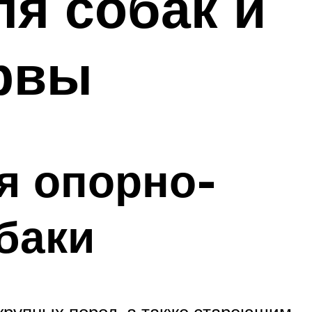
ля собак и
ервы
я опорно-
баки
крупных пород, а также стареющим