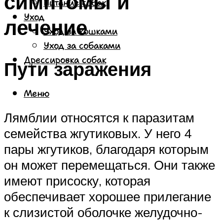
симптомы и
Питание собак
Уход
лечение
Уход за кошками
Уход за собаками
Дрессировка собак
Пути заражения
Меню
Лямблии относятся к паразитам
семейства жгутиковых. У него 4
пары жгутиков, благодаря которым
он может перемещаться. Они также
имеют присоску, которая
обеспечивает хорошее прилегание
к слизистой оболочке желудочно-