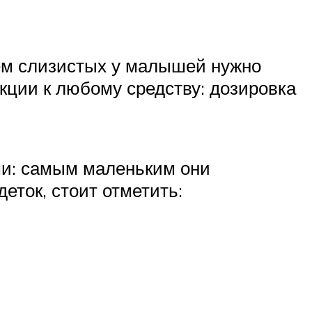
ием слизистых у малышей нужно
укции к любому средству: дозировка
ами: самым маленьким они
еток, стоит отметить: