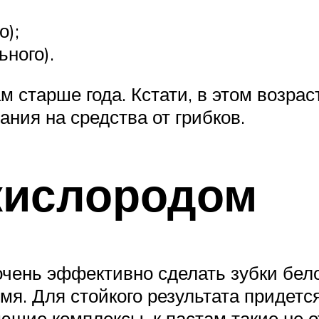
о);
ьного).
 старше года. Кстати, в этом возрас
ания на средства от грибков.
кислородом
очень эффективно сделать зубки бел
я. Для стойкого результата придетс
щие комплексы, к пастам такие не о