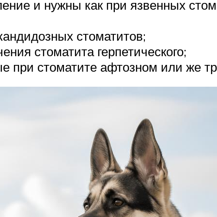
ние и нужны как при язвенных стома
кандидозных стоматитов;
ения стоматита герпетического;
е при стоматите афтозном или же т