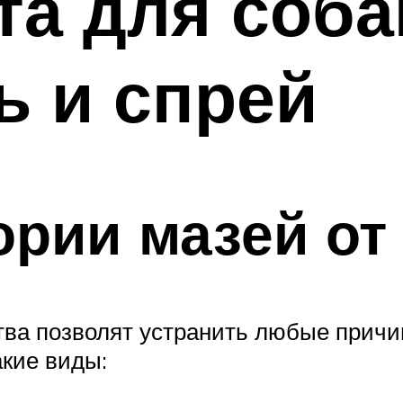
та для соба
ь и спрей
ории мазей от
а позволят устранить любые причи
акие виды: