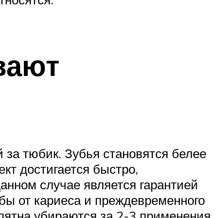
вают
й за тюбик. Зубья становятся белее
кт достигается быстро,
анном случае является гарантией
бы от кариеса и преждевременного
пятна убираются за 2-3 применения.