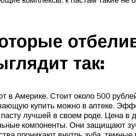
 которые отбели
глядит так:
ют в Америке. Стоит около 500 рубле
ивающую купить можно в аптеке. Эффе
асту лучшей в своем роде. Цена в д
альные компоненты. Они защищают зу
ва проникают внутрь зуба, темные 