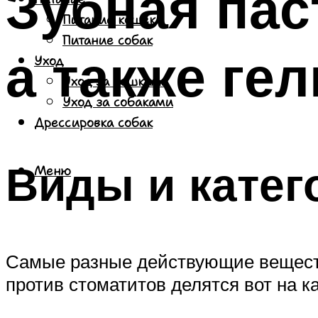
Зубная пас
Питание кошек
Питание собак
а также гел
Уход
Уход за кошками
Уход за собаками
Дрессировка собак
Виды и катег
Меню
Самые разные действующие веществ
против стоматитов делятся вот на к