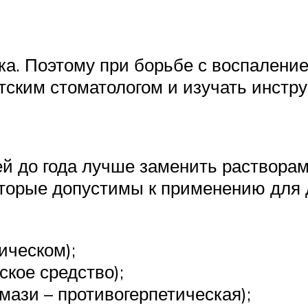
ка. Поэтому при борьбе с воспален
тским стоматологом и изучать инстр
тей до года лучше заменить раствор
торые допустимы к применению для д
ическом);
кое средство);
мази – противогерпетическая);