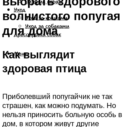
выбрать здорового
Питание собак
Уход
волнистого попугая
Уход за кошками
для дома
Уход за собаками
Дрессировка собак
Как выглядит
Меню
здоровая птица
Приболевший попугайчик не так
страшен, как можно подумать. Но
нельзя приносить больную особь в
дом, в котором живут другие