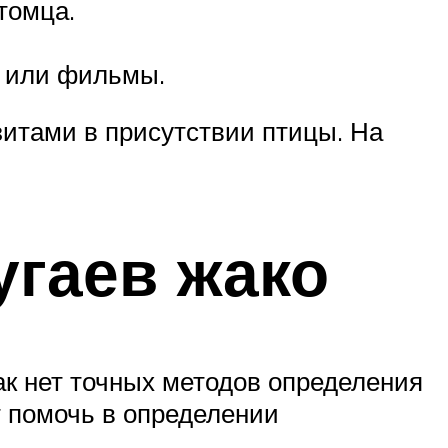
томца.
и или фильмы.
зитами в присутствии птицы. На
угаев жако
ак нет точных методов определения
т помочь в определении