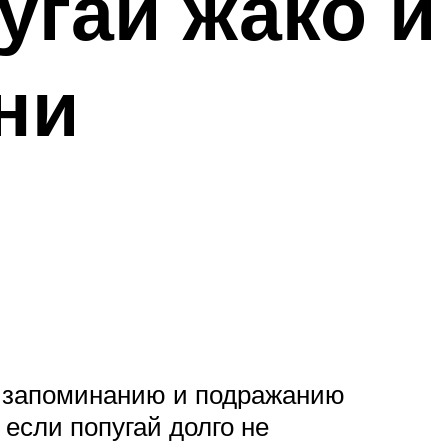
угаи жако и
ни
 к запоминанию и подражанию
 если попугай долго не