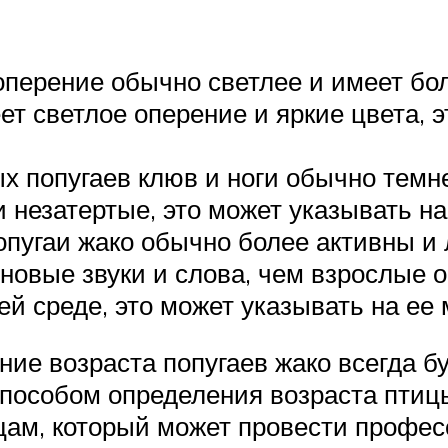
оперение обычно светлее и имеет бол
ет светлое оперение и яркие цвета, 
х попугаев клюв и ноги обычно темне
 незатертые, это может указывать на
пугаи жако обычно более активны и 
новые звуки и слова, чем взрослые о
й среде, это может указывать на ее 
ние возраста попугаев жако всегда б
особом определения возраста птиц
цам, который может провести профе