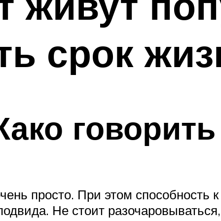
т живут поп
ть срок жиз
Жако говорить
очень просто. При этом способность
подвида. Не стоит разочаровываться,