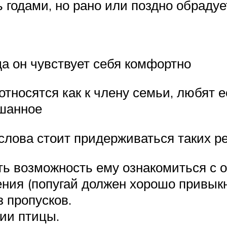
ь годами, но рано или поздно обраду
да он чувствует себя комфортно
 относятся как к члену семьи, любят 
ышанное
слова стоит придерживаться таких р
ь возможность ему ознакомиться с о
ния (попугай должен хорошо привыкну
 пропусков.
вии птицы.