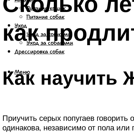
Сколько ле
Питание кошек
Питание собак
как продли
Уход
Уход за кошками
Уход за собаками
Дрессировка собак
Как научить 
Меню
Приучить серых попугаев говорить 
одинакова, независимо от пола или 