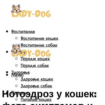
Воспитание
Воспитание кошек
Воспитание собак
Породы
Породы кошек
Породы собак
Здоровье
Меню
Здоровье кошек
Здоровье собак
Нотоэдроз у кошек:
Питание
Питание кошек