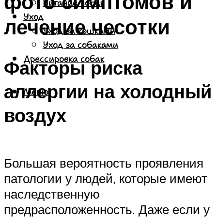
фото симптомов и
Питание собак
Уход
лечение чесотки
Уход за кошками
Уход за собаками
Дрессировка собак
Факторы риска
аллергии на холодный
Меню
воздух
Большая вероятность проявления
патологии у людей, которые имеют
наследственную
предрасположенность. Даже если у