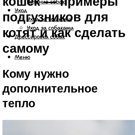
кошек — примеры
Питание собак
Уход
подгузников для
Уход за кошками
котят и как сделать
Уход за собаками
Дрессировка собак
самому
Меню
Кому нужно
дополнительное
тепло