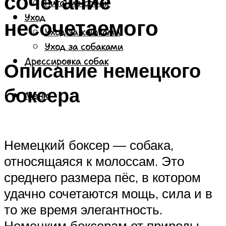
сочетание
Питание собак
Уход
несочетаемого
Уход за кошками
Уход за собаками
Дрессировка собак
Описание немецкого
боксера
Меню
Немецкий боксер — собака,
относящаяся к молоссам. Это
среднего размера пёс, в котором
удачно сочетаются мощь, сила и в
то же время элегантность.
Немецким боксерам от природы