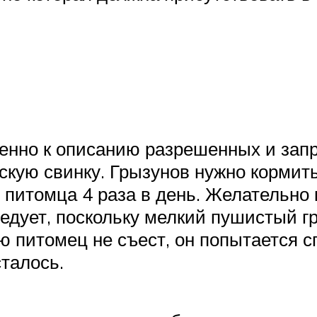
я
венно к описанию разрешенных и зап
скую свинку. Грызунов нужно кормить
питомца 4 раза в день. Желательно к
ледует, поскольку мелкий пушистый г
ую питомец не съест, он попытается 
талось.