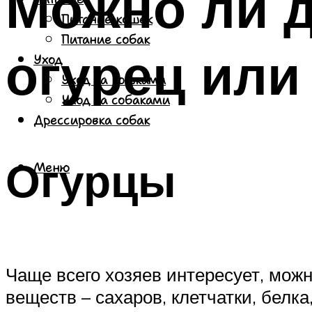
Можно ли д
Питание кошек
Питание собак
огурец или
Уход
Уход за кошками
Уход за собаками
Дрессировка собак
Огурцы
Меню
Чаще всего хозяев интересует, мож
веществ – сахаров, клетчатки, бел