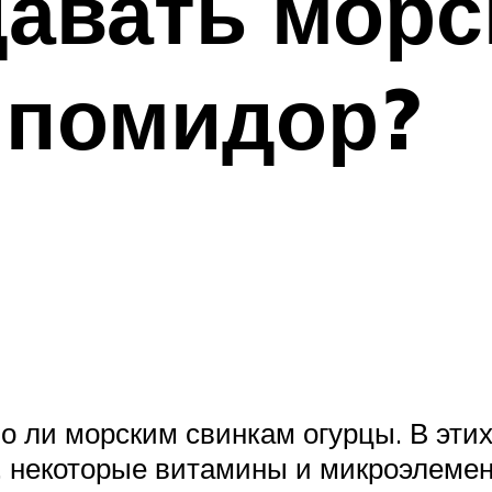
авать морс
 помидор?
но ли морским свинкам огурцы. В эти
ка, некоторые витамины и микроэлем