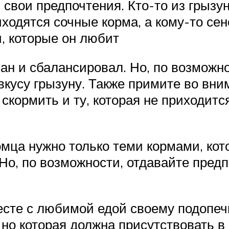
ь свои предпочтения. Кто-то из грызу
ходятся сочные корма, а кому-то сено
, которые он любит
н и сбалансировал. Но, по возможно
вкусу грызуну. Также примите во вн
кормить и ту, которая не приходится
томца нужно только теми кормами, ко
Но, по возможности, отдавайте предп
есте с любимой едой своему подопеч
 но которая должна присутствовать в