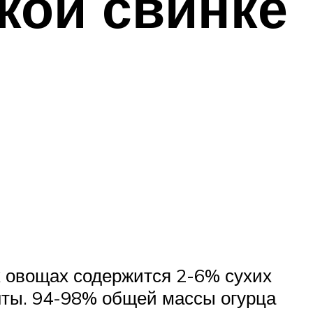
кой свинке
х овощах содержится 2-6% сухих
енты. 94-98% общей массы огурца