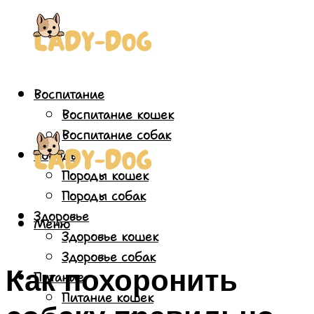
Воспитание
Воспитание кошек
Воспитание собак
Породы
Породы кошек
Породы собак
Здоровье
Меню
Здоровье кошек
Здоровье собак
Как похоронить
Питание
Питание кошек