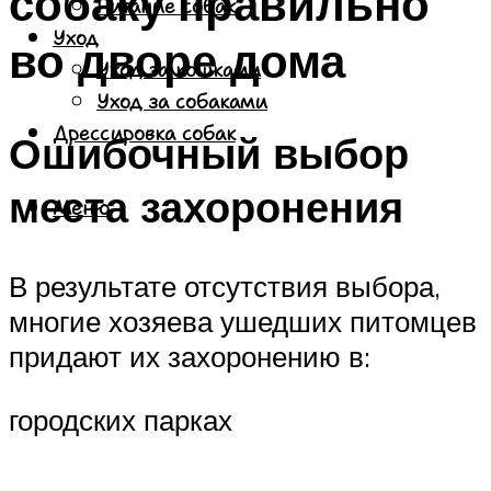
собаку правильно
Питание собак
Уход
во дворе дома
Уход за кошками
Уход за собаками
Дрессировка собак
Ошибочный выбор
места захоронения
Меню
В результате отсутствия выбора,
многие хозяева ушедших питомцев
придают их захоронению в:
городских парках