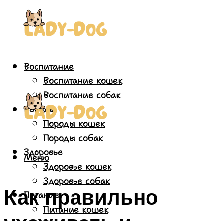
Воспитание
Воспитание кошек
Воспитание собак
Породы
Породы кошек
Породы собак
Здоровье
Меню
Здоровье кошек
Здоровье собак
Как правильно
Питание
Питание кошек