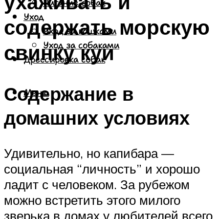
ухаживать и
Питание собак
Уход
содержать морскую
Уход за кошками
свинку куи
Уход за собаками
Дрессировка собак
Содержание в
Меню
домашних условиях
Удивительно, но капибара —
социальная “личность” и хорошо
ладит с человеком. За рубежом
можно встретить этого милого
зверька в домах у любителей всего