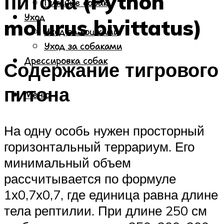
питона (Python
Питание собак
Уход
molurus bivittatus)
Уход за кошками
Уход за собаками
Дрессировка собак
Содержание тигрового
питона
Меню
На одну особь нужен просторный
горизонтальный террариум. Его
минимальный объем
рассчитывается по формуле
1х0,7х0,7, где единица равна длине
тела рептилии. При длине 250 см