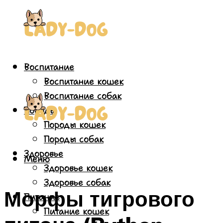
Воспитание
Воспитание кошек
Воспитание собак
Породы
Породы кошек
Породы собак
Здоровье
Меню
Здоровье кошек
Здоровье собак
Морфы тигрового
Питание
Питание кошек