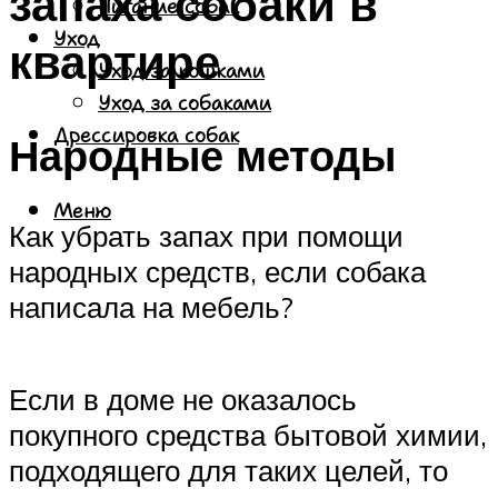
запаха собаки в
Питание собак
Уход
квартире
Уход за кошками
Уход за собаками
Дрессировка собак
Народные методы
Меню
Как убрать запах при помощи
народных средств, если собака
написала на мебель?
Если в доме не оказалось
покупного средства бытовой химии,
подходящего для таких целей, то