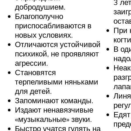
3 лет
добродушием.
заиг
Благополучно
оста
приспосабливаются в
При 
новых условиях.
когт
Отличаются устойчивой
В од
психикой, не проявляют
надо
агрессии.
Неак
Становятся
разг
терпеливыми няньками
лапа
для детей.
Линя
Запоминают команды.
регу
Издают ненавязчивые
Едят
«музыкальные» звуки.
пред
Быстро учатся гулять на