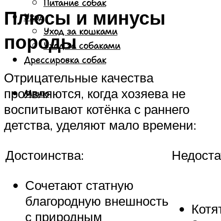
Питание собак
Плюсы и минусы
Уход
Уход за кошками
породы
Уход за собаками
Дрессировка собак
Отрицательные качества
проявляются, когда хозяева не
Меню
воспитывают котёнка с раннего
детства, уделяют мало времени:
Достоинства:
Недоста
Сочетают статную
благородную внешность
Котя
с природным