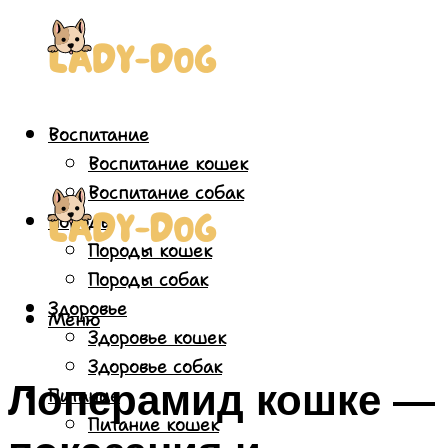
Воспитание
Воспитание кошек
Воспитание собак
Породы
Породы кошек
Породы собак
Здоровье
Меню
Здоровье кошек
Здоровье собак
Лоперамид кошке —
Питание
Питание кошек