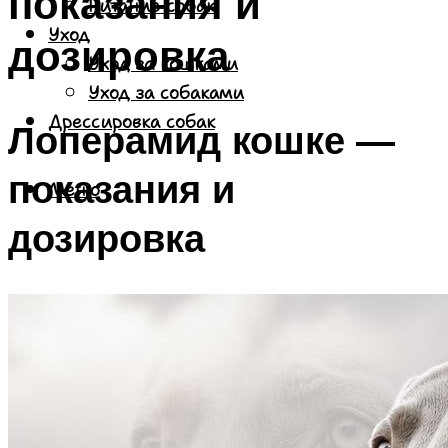
показания и
Питание собак
Уход
дозировка
Уход за кошками
Уход за собаками
Дрессировка собак
Лоперамид кошке —
показания и
Меню
дозировка