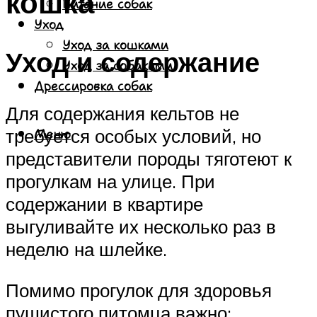
кошка
Питание собак
Уход
Уход за кошками
Уход и содержание
Уход за собаками
Дрессировка собак
Для содержания кельтов не
требуется особых условий, но
Меню
представители породы тяготеют к
прогулкам на улице. При
содержании в квартире
выгуливайте их несколько раз в
неделю на шлейке.
Помимо прогулок для здоровья
пушистого питомца важно: