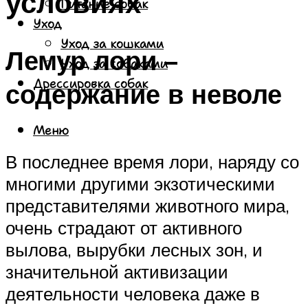
условиях
Питание собак
Уход
Уход за кошками
Лемур лори –
Уход за собаками
Дрессировка собак
содержание в неволе
Меню
В последнее время лори, наряду со
многими другими экзотическими
представителями животного мира,
очень страдают от активного
вылова, вырубки лесных зон, и
значительной активизации
деятельности человека даже в