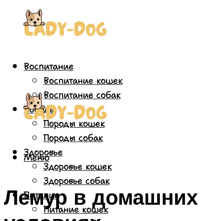
Воспитание
Воспитание кошек
Воспитание собак
Породы
Породы кошек
Породы собак
Здоровье
Меню
Здоровье кошек
Здоровье собак
Лемур в домашних
Питание
Питание кошек