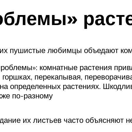
облемы» раст
о их пушистые любимцы объедают ко
проблемы»: комнатные растения прив
 горшках, перекапывая, переворачив
ат на определенных растениях. Шкодл
кже по-разному
дание их листьев часто объясняют н