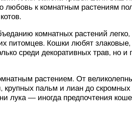
го любовь к комнатным растениям пол
котов.
бъеданию комнатных растений легко,
х питомцев. Кошки любят злаковые, 
лько среди декоративных трав, но и
омнатным растением. От великолепн
 крупных пальм и лиан до скромных 
ни лука — иногда предпочтения коше