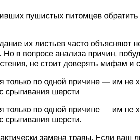
дивших пушистых питомцев обратить
дание их листьев часто объясняют н
он. Но в вопросе анализа причин, по
стения, не стоит доверять мифам и 
 только по одной причине — им не х
сс срыгивания шерсти
 только по одной причине — им не х
сс срыгивания шерсти.
актически замена травы. Если ваш 