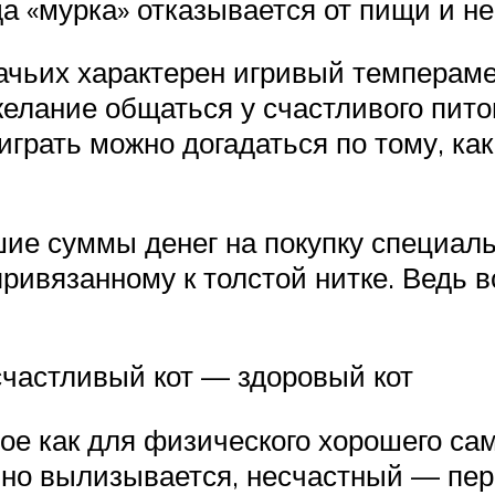
да «мурка» отказывается от пищи и не
чьих характерен игривый темпераме
желание общаться у счастливого пито
рать можно догадаться по тому, как 
шие суммы денег на покупку специал
привязанному к толстой нитке. Ведь в
счастливый кот — здоровый кот
е как для физического хорошего само
но вылизывается, несчастный — пере