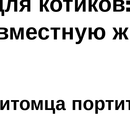
ля котиков:
вместную ж
питомца порти