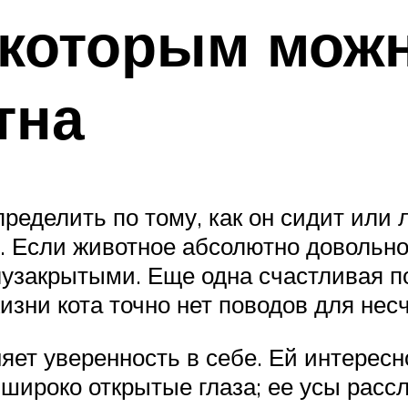
 которым можн
тна
ределить по тому, как он сидит или 
о. Если животное абсолютно довольно
олузакрытыми. Еще одна счастливая п
изни кота точно нет поводов для нес
няет уверенность в себе. Ей интересн
ироко открытые глаза; ее усы рассл