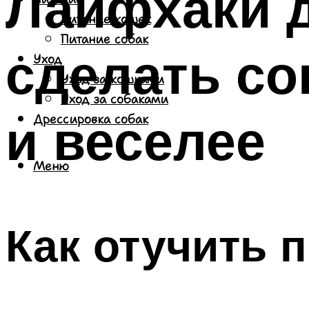
Лайфхаки д
Питание кошек
Питание собак
сделать со
Уход
Уход за кошками
Уход за собаками
и веселее
Дрессировка собак
Меню
Как отучить 