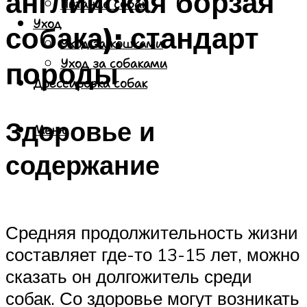
английская борзая
Питание собак
Уход
собака): стандарт
Уход за кошками
породы
Уход за собаками
Дрессировка собак
Здоровье и
Меню
содержание
Средняя продолжительность жизни
составляет где-то 13-15 лет, можно
сказать он долгожитель среди
собак. Со здоровье могут возникать