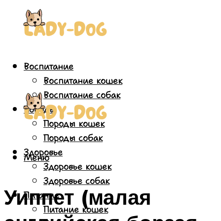
Воспитание
Воспитание кошек
Воспитание собак
Породы
Породы кошек
Породы собак
Здоровье
Меню
Здоровье кошек
Здоровье собак
Уиппет (малая
Питание
Питание кошек