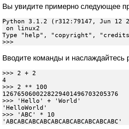
Вы увидите примерно следующее пр
Python 3.1.2 (r312:79147, Jun 12 2
 on linux2

Type "help", "copyright", "credits
Вводите команды и наслаждайтесь р
>>> 2 + 2

4

>>> 2 ** 100

1267650600228229401496703205376

>>> 'Hello' + 'World'

'HelloWorld'

>>> 'ABC' * 10
