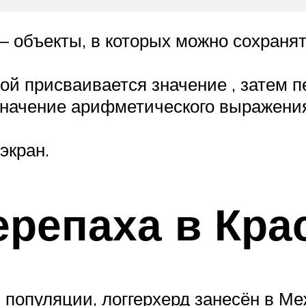
 объекты, в которых можно сохранят
ной присваивается значение , затем 
значение арифметического выражения
экран.
ерепаха в Кра
 популяции, логгерхерд занесён в Ме