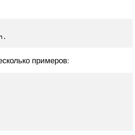
.

есколько примеров: