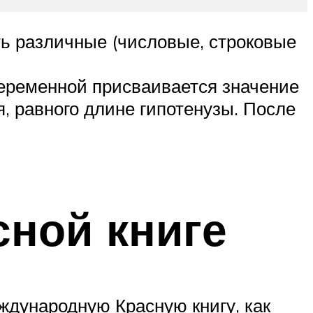
ь различные (числовые, строковые
переменной присваивается значение
, равного длине гипотенузы. После
сной книге
ждународную Красную книгу, как