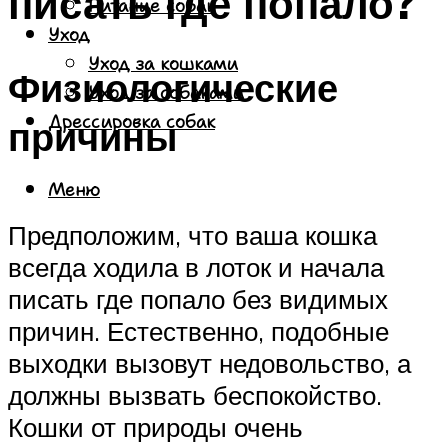
писать где попало?
Питание собак
Уход
Уход за кошками
Физиологические
Уход за собаками
Дрессировка собак
причины
Меню
Предположим, что ваша кошка
всегда ходила в лоток и начала
писать где попало без видимых
причин. Естественно, подобные
выходки вызовут недовольство, а
должны вызвать беспокойство.
Кошки от природы очень