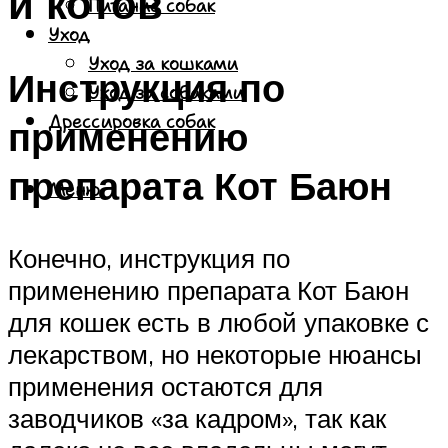
и котов
Питание собак
Уход
Уход за кошками
Инструкция по
Уход за собаками
Дрессировка собак
применению
препарата Кот Баюн
Меню
Конечно, инструкция по
применению препарата Кот Баюн
для кошек есть в любой упаковке с
лекарством, но некоторые нюансы
применения остаются для
заводчиков «за кадром», так как