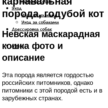
карнавальная
Питание собак
Уход
порода, годубой кот
Уход за кошками
Уход за собаками
Дрессировка собак
Невская маскарадная
кошка фото и
Меню
описание
Эта порода является гордостью
российских питомников, однако
питомники с этой породой есть и в
зарубежных странах.