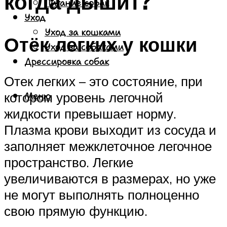
когда дышит?
Питание собак
Уход
Уход за кошками
Отёк легких у кошки
Уход за собаками
Дрессировка собак
Отек легких – это состояние, при
котором уровень легочной
Меню
жидкости превышает норму.
Плазма крови выходит из сосуда и
заполняет межклеточное легочное
пространство. Легкие
увеличиваются в размерах, но уже
не могут выполнять полноценно
свою прямую функцию.