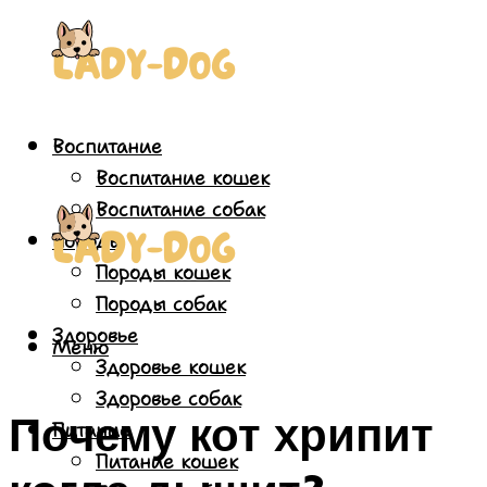
Воспитание
Воспитание кошек
Воспитание собак
Породы
Породы кошек
Породы собак
Здоровье
Меню
Здоровье кошек
Здоровье собак
Почему кот хрипит
Питание
Питание кошек