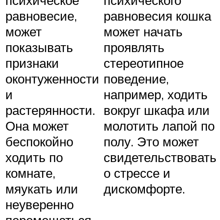
психическое
психического
равновесие,
равновесия кошка
может
может начать
показывать
проявлять
признаки
стереотипное
оконтуженности
поведение,
и
например, ходить
растерянности.
вокруг шкафа или
Она может
молотить лапой по
беспокойно
полу. Это может
ходить по
свидетельствовать
комнате,
о стрессе и
мяукать или
дискомфорте.
неуверенно