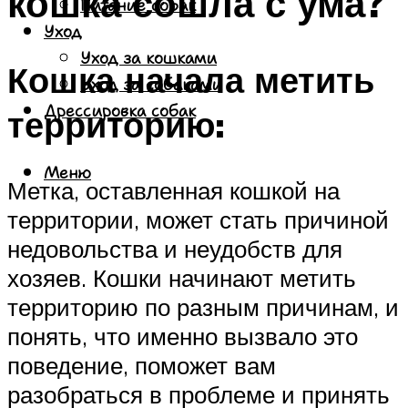
кошка сошла с ума?
Питание собак
Уход
Уход за кошками
Кошка начала метить
Уход за собаками
Дрессировка собак
территорию:
Меню
Метка, оставленная кошкой на
территории, может стать причиной
недовольства и неудобств для
хозяев. Кошки начинают метить
территорию по разным причинам, и
понять, что именно вызвало это
поведение, поможет вам
разобраться в проблеме и принять