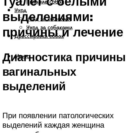
туалет с белыми
Питание собак
Уход
выделениями:
Уход за кошками
причины и лечение
Уход за собаками
Дрессировка собак
Диагностика причины
Меню
вагинальных
выделений
При появлении патологических
выделений каждая женщина