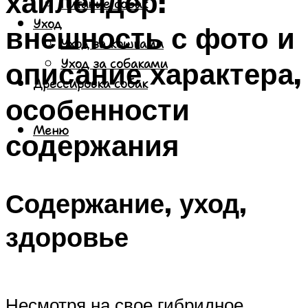
хайлендер:
Питание собак
Уход
внешность с фото и
Уход за кошками
описание характера,
Уход за собаками
Дрессировка собак
особенности
Меню
содержания
Содержание, уход,
здоровье
Несмотря на свое гибридное