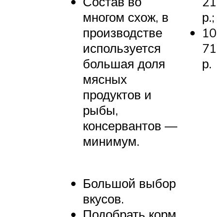
Состав во
21
многом схож, в
р.;
производстве
10
используется
71
большая доля
р.
мясных
продуктов и
рыбы,
консервантов —
минимум.
Большой выбор
вкусов.
Подобрать корм