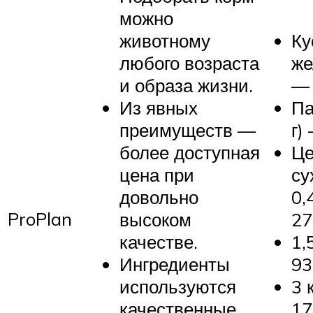
можно
животному
Ку
любого возраста
же
и образа жизни.
— 
Из явных
Па
преимуществ —
г)
более доступная
Це
цена при
су
довольно
0,
ProPlan
высоком
27
качестве.
1,
Ингредиенты
93
используются
3 
качественные,
17