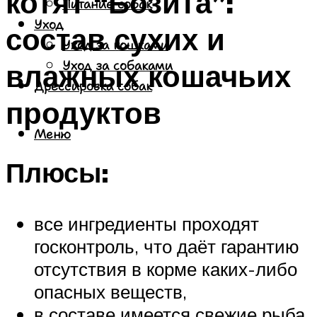
котят “Бозита”:
Питание собак
Уход
состав сухих и
Уход за кошками
влажных кошачьих
Уход за собаками
Дрессировка собак
продуктов
Меню
Плюсы:
все ингредиенты проходят
госконтроль, что даёт гарантию
отсутствия в корме каких-либо
опасных веществ,
в составе имеется свежие рыба