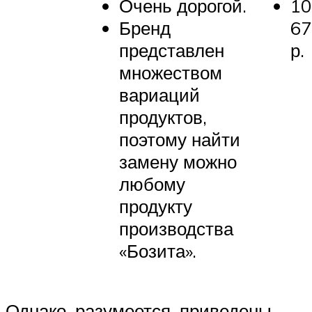
Очень дорогой.
10
Бренд
67
представлен
р.
множеством
вариаций
продуктов,
поэтому найти
замену можно
любому
продукту
производства
«Бозита».
Однако, разумеется, приведены