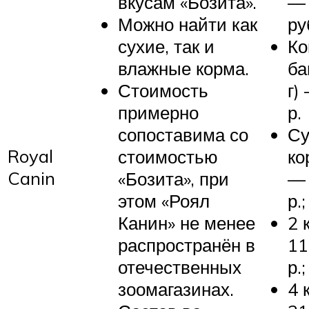
вкусам «Бозита».
— 
Можно найти как
ру
сухие, так и
Ко
влажные корма.
ба
Стоимость
г)
примерно
р.
сопоставима со
Су
Royal
стоимостью
ко
Canin
«Бозита», при
— 
этом «Роял
р.;
Канин» не менее
2 
распространён в
11
отечественных
р.;
зоомагазинах.
4 