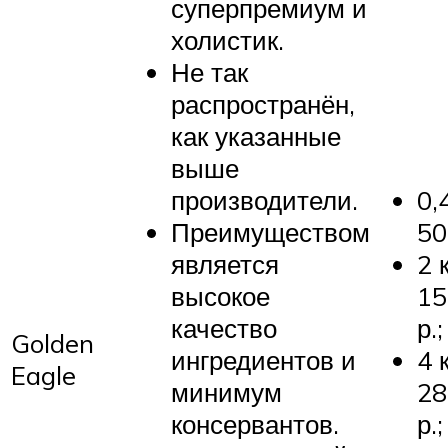
суперпремиум и
холистик.
Не так
распространён,
как указанные
выше
производители.
0,
Преимуществом
50
является
2 
высокое
15
качество
р.;
Golden
ингредиентов и
4 
Eagle
минимум
28
консервантов.
р.;