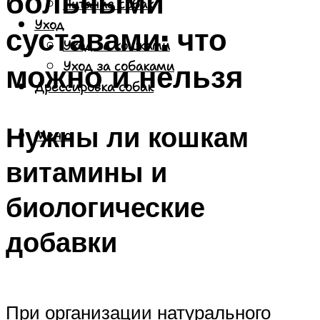
больными
Питание собак
Уход
суставами: что
Уход за кошками
можно и нельзя
Уход за собаками
Дрессировка собак
Нужны ли кошкам
Меню
витамины и
биологические
добавки
При организации натурального