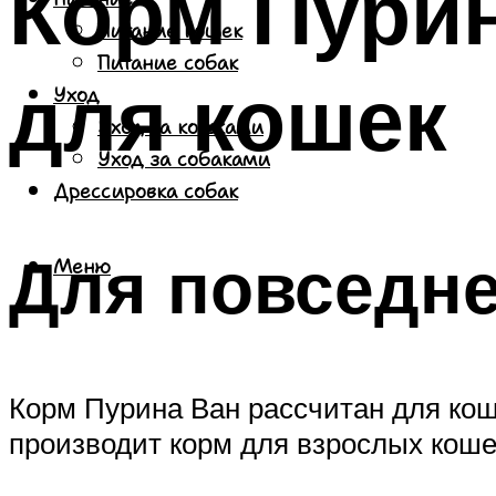
Корм Пурин
Питание кошек
Питание собак
для кошек
Уход
Уход за кошками
Уход за собаками
Дрессировка собак
Для повседн
Меню
Корм Пурина Ван рассчитан для кош
производит корм для взрослых коше