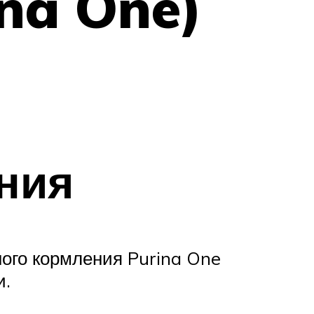
na One)
ния
ного кормления Purina One
и.