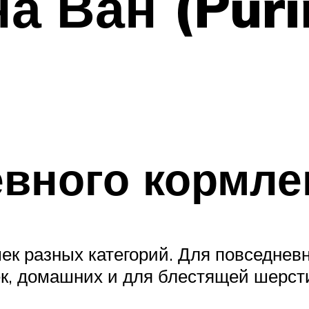
а Ван (Puri
евного кормле
ек разных категорий. Для повседнев
к, домашних и для блестящей шерст