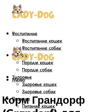
Воспитание
Воспитание кошек
Воспитание собак
Породы
Породы кошек
Породы собак
Здоровье
Меню
Здоровье кошек
Здоровье собак
Корм Грандорф
Питание
Питание кошек