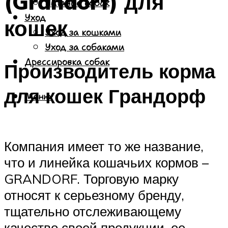
(Grandorf) для
Питание собак
Уход
кошек
Уход за кошками
Уход за собаками
Дрессировка собак
Производитель корма
для кошек Грандорф
Меню
Компания имеет то же название,
что и линейка кошачьих кормов –
GRANDORF. Торговую марку
относят к серьезному бренду,
тщательно отслеживающему
качество своей продукции, ее